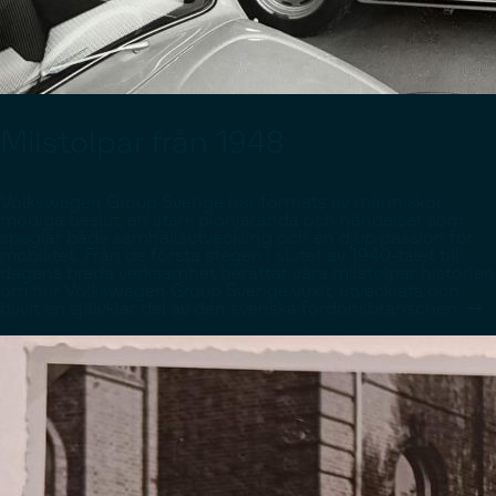
Milstolpar från 1948
Volkswagen Group Sverige har formats av människor,
modiga beslut, en stark pionjäranda och händelser som
speglar både samhällsutveckling och en djup passion för
mobilitet. Från de första stegen i slutet av 1940-talet till
dagens breda verksamhet berättar våra milstolpar historien
om hur Volkswagen Group Sverige vuxit, utvecklats och
blivit en självklar del av den svenska fordonsbranschen. ->