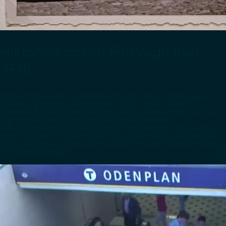
Historien om en Folkvagn från
1946
<- Ska man ta denna historia från början får man backa
tillbaka till mitten av december 1945, det är då som
Svenska Röda Korset (SRK) meddelar allmänheten att man
har tagit ett beslut om att inleda hjälparbete i
efterkrigstidens Tyskland. Det är England som har bett om
hjälp för den brittiska zonen då situationen är katastrofal.
Det är en typ av insats som ska komma att få benämningen
”Schwedensuppe”