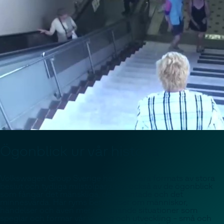
Ögonblick ur vår historia
Volkswagen Group Sverige har inte bara formats av stora
beslut och tydliga milstolpar, utan också av de ögonblick
som fångar det mänskliga, det oväntade och det
minnesvärda. Här ryms berättelser om människor,
händelser och även mer utmanande situationer som
speglar och formar vår vardag och utveckling – små och