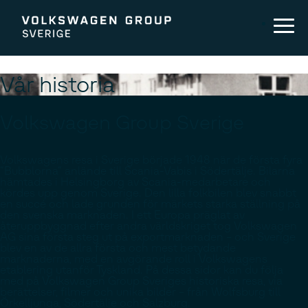
Vår historia
Volkswagen Group Sverige
Volkswagens resa i Sverige började 1948 när de första fyra
”Bubblorna” anlände till Scania-Vabis i Södertälje. Bilarna
hämtades i Helsingborg av Scania-medarbetare och
kördes upp genom Sverige. Den lilla folkbilen blev snabbt
en succé och lade grunden för märkets starka ställning på
den svenska marknaden. I ett Europa präglat av
återuppbyggnad efter andra världskriget tog Volkswagen
AG sina första steg ut på exportmarknaden – och Sverige
blev en av de allra första och mest betydande
marknaderna, med en avgörande roll i Volkswagens
etablering utanför Tyskland. På dessa sidor kan du följa
med på Volkswagen Group Sveriges historiska resa, via
berättelser, filmer och unika bilder – från Wolfsburg till
Örkelljunga, Södertälje och Salzburg.