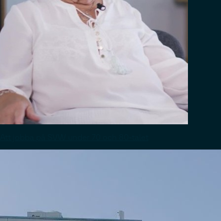
Att jobba på SVW under 70 och 80-talet