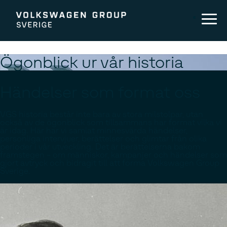
Ögonblick ur vår historia
Händelser som format oss
VGS historia består inte bara av stora milstolpar, utan
också av de ögonblick som tillsammans har format vilka vi
är idag. Här har vi samlat minnesvärda händelser,
personliga intervjuer, berättelser och glimtar från olika
perioder i vår utveckling. Det är berättelserna bakom
framstegen – om människor, kampanjer och händelser som
gjort avtryck och bidragit till att forma Volkswagen Group
Sverige.