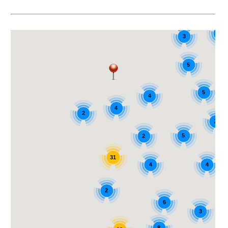
2
3
5
5
4
4
2
2
5
2
31
4
4
2
6
3
8