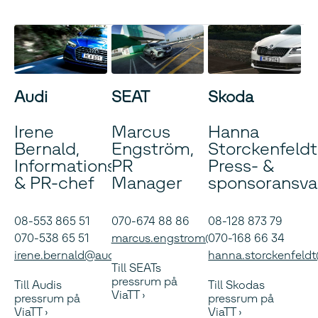
Audi
SEAT
Skoda
Irene
Marcus
Hanna
Bernald,
Engström,
Storckenfeldt
Informations-
PR
Press- &
& PR-chef
Manager
sponsoransva
08-553 865 51
070-674 88 86
08-128 873 79
070-538 65 51
marcus.engstrom@seat.se
070-168 66 34
irene.bernald@audi.se
hanna.storckenfeld
Till SEATs
pressrum på
Till Audis
Till Skodas
ViaTT
pressrum på
pressrum på
ViaTT
ViaTT