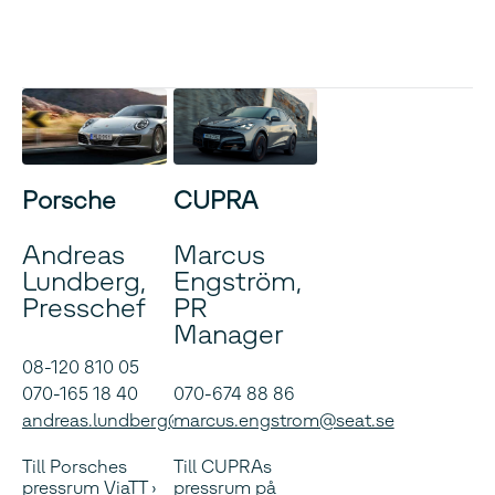
Porsche
CUPRA
Andreas
Marcus
Lundberg,
Engström,
Presschef
PR
Manager
08-120 810 05
070-165 18 40
070-674 88 86
andreas.lundberg@porsche.se
marcus.engstrom@seat.se
Till Porsches
Till CUPRAs
pressrum ViaTT
pressrum på