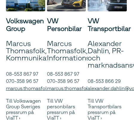
Volkswagen
VW
VW
Group
Personbilar
Transportbilar
Marcus
Marcus
Alexander
Thomasfolk,
Thomasfolk,
Dahlin, PR-
Kommunikationschef
Informationschef
och
marknadsansv
08-553 867 97
08-553 867 97
070-358 96 57
070-358 96 57
08-553 866 29
marcus.thomasfolk@volkswagen.se
marcus.thomasfolk@volkswagen.se
alexander.dahlin@v
Till Volkswagen
Till VW
Till VW
Group Sveriges
personbilars
Transportbilars
pressrum på
pressrum på
pressrum på
ViaTT
ViaTT
ViaTT