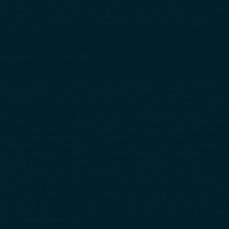
Korset som förväntat, utan en privatperson, August Hjalmar
Nordqvist, boendes i Norra Ängby i Bromma. Han äger
bilen till april 1964 då han byter in den hos Gjestvang i
Johanneshov.
Ägare nummer två
1964 jobbar Rolf Karlzohn på Gjestvang som mekaniker,
Gjestvang är då återförsäljare av Peugeot, Rover och NSU.
Till jobbet tar han sig på sin Rödkvarna, en lätt motorcykel
med 118-kubiksmotor, vilken han har blivit lite trött på. Men,
som tur är kommer det in en gammal Bubbla i inbyte till
firman som hans kollega tipsar om. Perfekt! Rolf köper den
och nu har han en bil som bättre står emot vädret när han
pendlar mellan hemmet i Hägersten och jobbet i
Johanneshov i Stockholm. Bra mycket skönare. Bubblan är
av äldre modell, en 46:a, men efter ett tag blir det lite
tradigt att behöva dubbeltrampa kopplingen vid varje
växling, helst med lite mellangas också så att det går
smidigare. Det skulle vara trevligt med en lite modernare bil
tänker Rolf, dessutom har vintern kommit allt närmare. Det
är också så att han har insett att det är något speciellt med
denna bil, det är ju faktiskt en väldigt tidig Folkvagn, så han
kontaktar Scania om vad han har för bil för att höra om de
är intresserade av den.