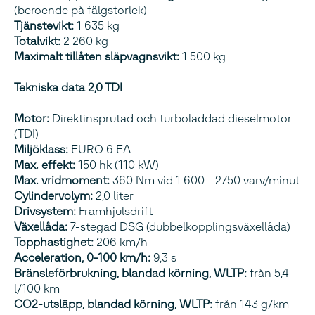
(beroende på fälgstorlek)
Tjänstevikt:
1 635 kg
Totalvikt:
2 260 kg
Maximalt tillåten släpvagnsvikt:
1 500 kg
Tekniska data 2,0 TDI
Motor:
Direktinsprutad och turboladdad dieselmotor
(TDI)
Miljöklass:
EURO 6 EA
Max. effekt:
150 hk (110 kW)
Max. vridmoment:
360 Nm vid 1 600 - 2750 varv/minut
Cylindervolym:
2,0 liter
Drivsystem:
Framhjulsdrift
Växellåda:
7-stegad DSG (dubbelkopplingsväxellåda)
Topphastighet:
206 km/h
Acceleration, 0-100 km/h:
9,3 s
Bränsleförbrukning, blandad körning, WLTP:
från 5,4
l/100 km
CO2-utsläpp, blandad körning, WLTP:
från 143 g/km