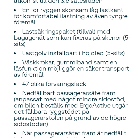
åtkomst till den 3:e sätesraden
En för ryggen skonsam låg lastkant
för komfortabel ilastning av även tyngre
föremål
Lastsäkringspaket (tillval) med
bagagenät som kan fixeras på skenor (5-
sits)
Lastgolv inställbart i höjdled (5-sits)
Väskkrokar, gummiband samt en
låsfunktion möjliggör en säker transport
av föremål
47 olika förvaringsfack
Nedfällbart passagerarsäte fram
(anpassat med något mindre sidostöd,
om bilen beställs med ErgoActive utgår
det fällbara ryggstödet på
passagerarstolen på grund av de högre
sidostöden)
När passagerarsätet fram är nedfällt