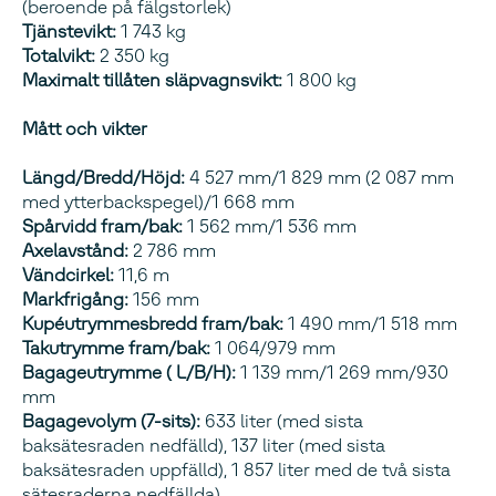
(beroende på fälgstorlek)
Tjänstevikt:
1 743 kg
Totalvikt:
2 350 kg
Maximalt tillåten släpvagnsvikt:
1 800 kg
Mått och vikter
Längd/Bredd/Höjd:
4 527 mm/1 829 mm (2 087 mm
med ytterbackspegel)/1 668 mm
Spårvidd fram/bak:
1 562 mm/1 536 mm
Axelavstånd:
2 786 mm
Vändcirkel:
11,6 m
Markfrigång:
156 mm
Kupéutrymmesbredd fram/bak:
1 490 mm/1 518 mm
Takutrymme fram/bak:
1 064/979 mm
Bagageutrymme ( L/B/H):
1 139 mm/1 269 mm/930
mm
Bagagevolym (7-sits):
633 liter (med sista
baksätesraden nedfälld), 137 liter (med sista
baksätesraden uppfälld), 1 857 liter med de två sista
sätesraderna nedfällda)