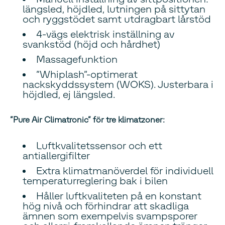
längsled, höjdled, lutningen på sittytan
och ryggstödet samt utdragbart lårstöd
4-vägs elektrisk inställning av
svankstöd (höjd och hårdhet)
Massagefunktion
”Whiplash”-optimerat
nackskyddssystem (WOKS). Justerbara i
höjdled, ej längsled.
”Pure Air Climatronic” för tre klimatzoner:
Luftkvalitetssensor och ett
antiallergifilter
Extra klimatmanöverdel för individuell
temperaturreglering bak i bilen
Håller luftkvaliteten på en konstant
hög nivå och förhindrar att skadliga
ämnen som exempelvis svampsporer