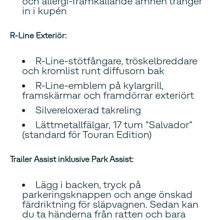
och allergi-framkallande ämnen tränger
in i kupén
R-Line Exteriör:
R-Line-stötfångare, tröskelbreddare
och kromlist runt diffusorn bak
R-Line-emblem på kylargrill,
framskärmar och framdörrar exteriört
Silvereloxerad takreling
Lättmetallfälgar, 17 tum ”Salvador”
(standard för Touran Edition)
Trailer Assist inklusive Park Assist:
Lägg i backen, tryck på
parkeringsknappen och ange önskad
färdriktning för släpvagnen. Sedan kan
du ta händerna från ratten och bara