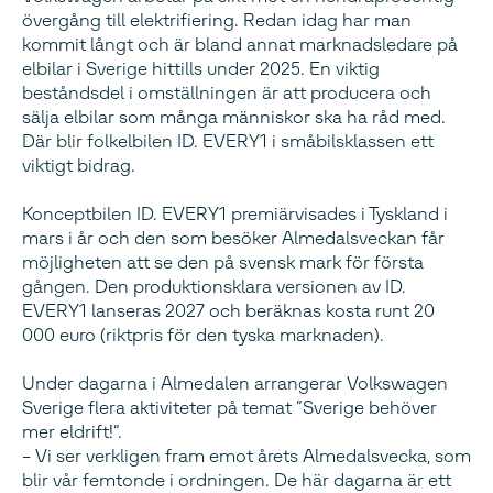
övergång till elektrifiering. Redan idag har man
kommit långt och är bland annat marknadsledare på
elbilar i Sverige hittills under 2025. En viktig
beståndsdel i omställningen är att producera och
sälja elbilar som många människor ska ha råd med.
Där blir folkelbilen ID. EVERY1 i småbilsklassen ett
viktigt bidrag.
Konceptbilen ID. EVERY1 premiärvisades i Tyskland i
mars i år och den som besöker Almedalsveckan får
möjligheten att se den på svensk mark för första
gången. Den produktionsklara versionen av ID.
EVERY1 lanseras 2027 och beräknas kosta runt 20
000 euro (riktpris för den tyska marknaden).
Under dagarna i Almedalen arrangerar Volkswagen
Sverige flera aktiviteter på temat ”Sverige behöver
mer eldrift!”.
– Vi ser verkligen fram emot årets Almedalsvecka, som
blir vår femtonde i ordningen. De här dagarna är ett