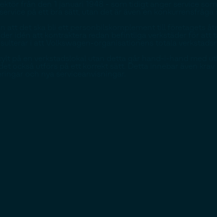
tör från den 1 januari 1948 - som tidigt anger service som e
a service på ett bra sätt, utan det är även en konkurrensfr
n att det ska bli ett personbilskomplement till företagets 
öder idén att kontraktera redan befintliga verkstäder för att 
sulterar i att Volkswagen-organisationens totala verkstadsnät
ylt på en verkstadslokal utan detta går hand-i-hand med utbi
ndet också utförs på ett korrekt sätt. Detta innebar även kr
eringar och nya serviceanvisningar.