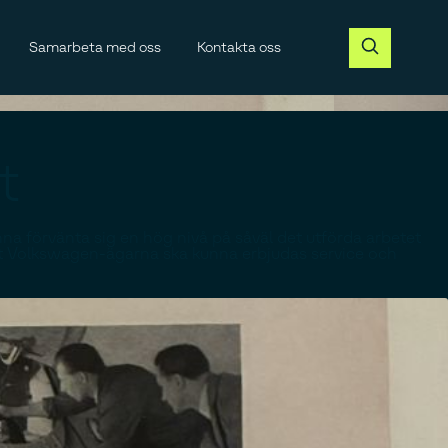
Samarbeta med oss
Kontakta oss
t
unna förvänta sig en hög nivå på såväl det utförda arbetet
att Volkswagen-ägarna ska kunna erbjudas service och