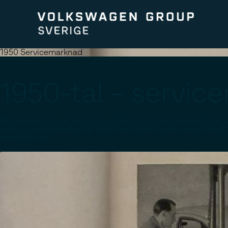
1950 Servicemarknad
1950-tal – servic
En strategi som är satt redan från start är att ägaren till e
som på bemötandet. På 1950-talet föds tanken på att kontra
reparationer.