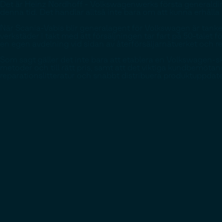
Det är Heinz Nordhoff - Volkswagenwerks första generaldirek
denna tid. Det handlar alltså inte bara om att kunna erhåll
När Scania-Vabis blir generalagent för Volkswagen är tanke
verkstäder i takt med att försäljningen tar fart på 50-talet f
en egen avdelning vid sidan av återförsäljarnätverket och re
Som sagt gäller det inte bara att etablera en Volkswagen-sk
metoder och till rätt pris, samt att det viktiga kundbemöta
reparationslitteratur och snabbt distribuera produktuppdat