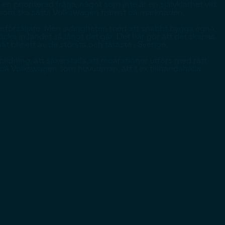
n prioriterad fråga, något som inte är en självklarhet vid
åga som ska sätta Volkswagen främst på marknaden.
återförsäljare. Men svårigheten med att snabbt bygga egna
täcka in landet så långt det går. Det här gör att det skapas
 blir ett av de största och tätaste i Sverige.
ldning, att säkerställa att reparationer utförs med rätt
av på Volkswagen som huvudman, att t.ex tillhandahålla