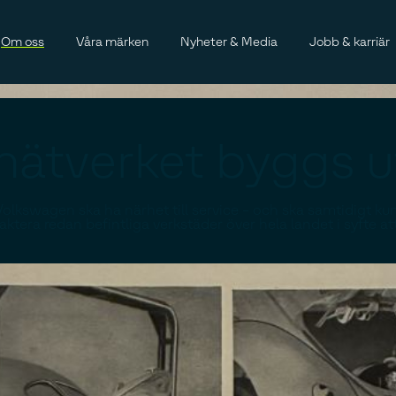
Om oss
Våra märken
Nyheter & Media
Jobb & karriär
enätverket byggs u
n Volkswagen ska ha närhet till service – och ska samtidigt k
ktera redan befintliga verkstäder över hela landet i syfte 